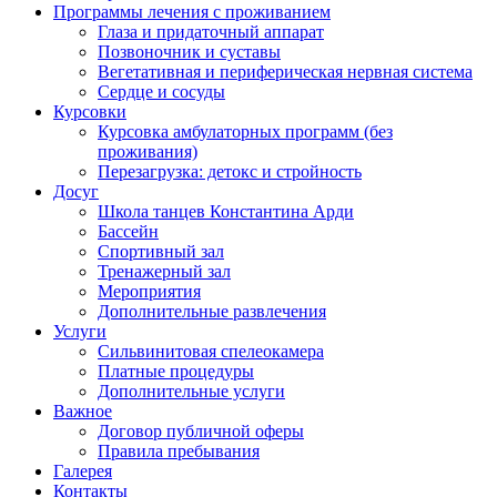
Программы лечения с проживанием
Глаза и придаточный аппарат
Позвоночник и суставы
Вегетативная и периферическая нервная система
Сердце и сосуды
Курсовки
Курсовка амбулаторных программ (без
проживания)
Перезагрузка: детокс и стройность
Досуг
Школа танцев Константина Арди
Бассейн
Спортивный зал
Тренажерный зал
Мероприятия
Дополнительные развлечения
Услуги
Сильвинитовая спелеокамера
Платные процедуры
Дополнительные услуги
Важное
Договор публичной оферы
Правила пребывания
Галерея
Контакты