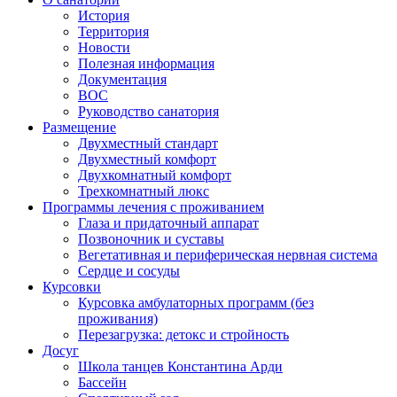
История
Территория
Новости
Полезная информация
Документация
ВОС
Руководство санатория
Размещение
Двухместный стандарт
Двухместный комфорт
Двухкомнатный комфорт
Трехкомнатный люкс
Программы лечения с проживанием
Глаза и придаточный аппарат
Позвоночник и суставы
Вегетативная и периферическая нервная система
Сердце и сосуды
Курсовки
Курсовка амбулаторных программ (без
проживания)
Перезагрузка: детокс и стройность
Досуг
Школа танцев Константина Арди
Бассейн