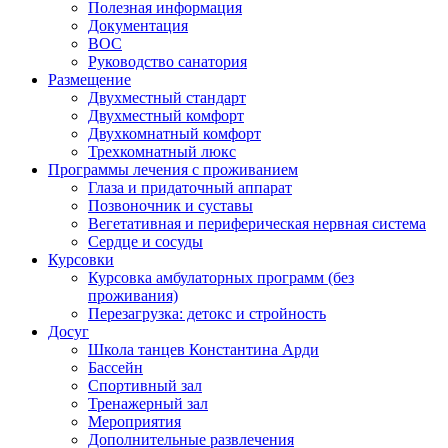
Полезная информация
Документация
ВОС
Руководство санатория
Размещение
Двухместный стандарт
Двухместный комфорт
Двухкомнатный комфорт
Трехкомнатный люкс
Программы лечения с проживанием
Глаза и придаточный аппарат
Позвоночник и суставы
Вегетативная и периферическая нервная система
Сердце и сосуды
Курсовки
Курсовка амбулаторных программ (без
проживания)
Перезагрузка: детокс и стройность
Досуг
Школа танцев Константина Арди
Бассейн
Спортивный зал
Тренажерный зал
Мероприятия
Дополнительные развлечения