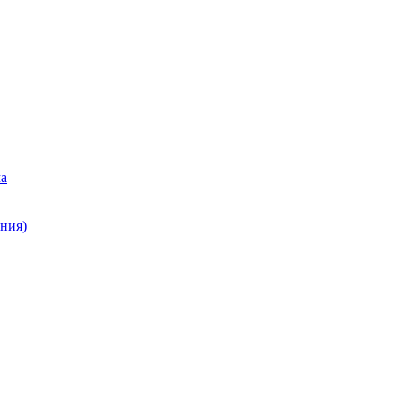
ма
ния)