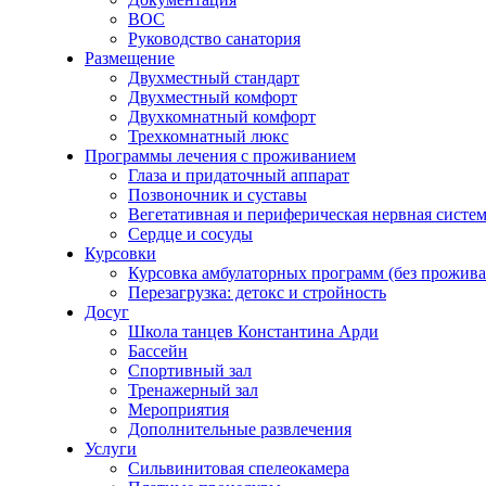
ВОС
Руководство санатория
Размещение
Двухместный стандарт
Двухместный комфорт
Двухкомнатный комфорт
Трехкомнатный люкс
Программы лечения с проживанием
Глаза и придаточный аппарат
Позвоночник и суставы
Вегетативная и периферическая нервная систе
Сердце и сосуды
Курсовки
Курсовка амбулаторных программ (без прожива
Перезагрузка: детокс и стройность
Досуг
Школа танцев Константина Арди
Бассейн
Спортивный зал
Тренажерный зал
Мероприятия
Дополнительные развлечения
Услуги
Сильвинитовая спелеокамера