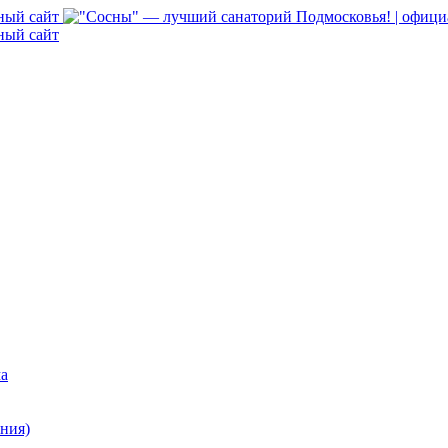
ма
ния)