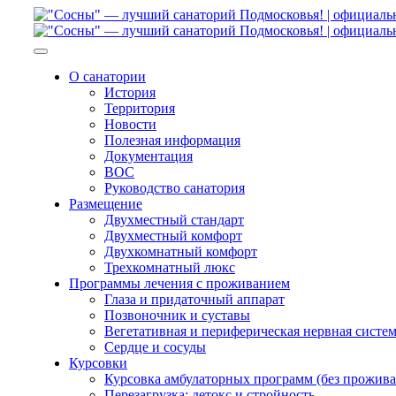
О санатории
История
Территория
Новости
Полезная информация
Документация
ВОС
Руководство санатория
Размещение
Двухместный стандарт
Двухместный комфорт
Двухкомнатный комфорт
Трехкомнатный люкс
Программы лечения с проживанием
Глаза и придаточный аппарат
Позвоночник и суставы
Вегетативная и периферическая нервная систе
Сердце и сосуды
Курсовки
Курсовка амбулаторных программ (без прожива
Перезагрузка: детокс и стройность