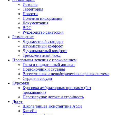
История
Территория
Новости
Полезная информация
Документация
ВОС
Руководство санатория
Размещение
Двухместный стандарт
Двухместный комфорт
Двухкомнатный комфорт
Трехкомнатный люкс
Программы лечения с проживанием
Глаза и придаточный аппарат
Позвоночник и суставы
Вегетативная и периферическая нервная система
Сердце и сосуды
Курсовки
Курсовка амбулаторных программ (без
проживания)
Перезагрузка: детокс и стройность
Досуг
Школа танцев Константина Арди
Бассейн