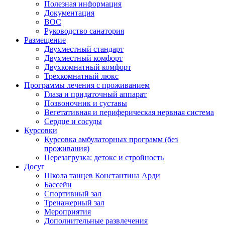
Полезная информация
Документация
ВОС
Руководство санатория
Размещение
Двухместный стандарт
Двухместный комфорт
Двухкомнатный комфорт
Трехкомнатный люкс
Программы лечения с проживанием
Глаза и придаточный аппарат
Позвоночник и суставы
Вегетативная и периферическая нервная система
Сердце и сосуды
Курсовки
Курсовка амбулаторных программ (без
проживания)
Перезагрузка: детокс и стройность
Досуг
Школа танцев Константина Арди
Бассейн
Спортивный зал
Тренажерный зал
Мероприятия
Дополнительные развлечения