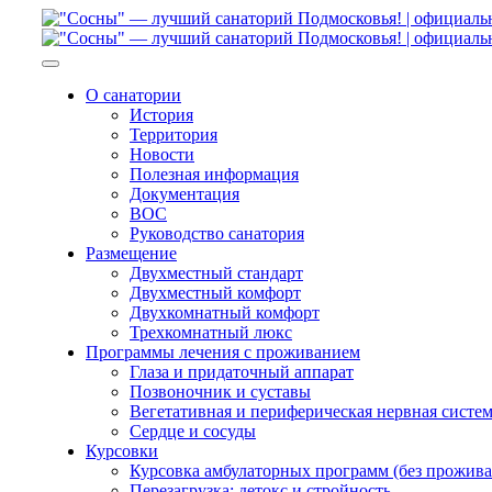
О санатории
История
Территория
Новости
Полезная информация
Документация
ВОС
Руководство санатория
Размещение
Двухместный стандарт
Двухместный комфорт
Двухкомнатный комфорт
Трехкомнатный люкс
Программы лечения с проживанием
Глаза и придаточный аппарат
Позвоночник и суставы
Вегетативная и периферическая нервная систе
Сердце и сосуды
Курсовки
Курсовка амбулаторных программ (без прожива
Перезагрузка: детокс и стройность