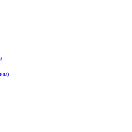
ма
ния)