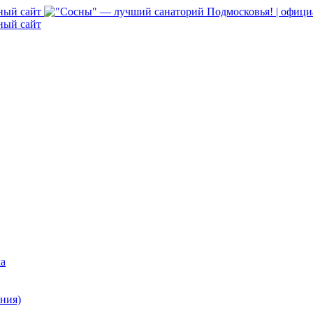
ма
ния)