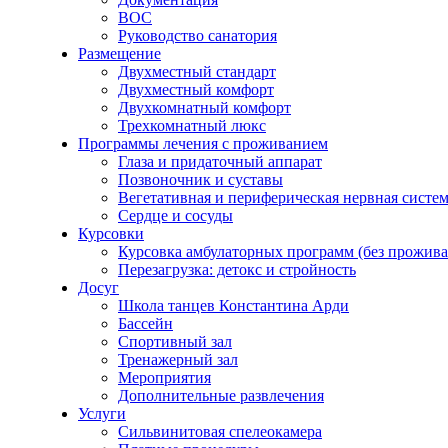
ВОС
Руководство санатория
Размещение
Двухместный стандарт
Двухместный комфорт
Двухкомнатный комфорт
Трехкомнатный люкс
Программы лечения с проживанием
Глаза и придаточный аппарат
Позвоночник и суставы
Вегетативная и периферическая нервная систе
Сердце и сосуды
Курсовки
Курсовка амбулаторных программ (без прожива
Перезагрузка: детокс и стройность
Досуг
Школа танцев Константина Арди
Бассейн
Спортивный зал
Тренажерный зал
Мероприятия
Дополнительные развлечения
Услуги
Сильвинитовая спелеокамера